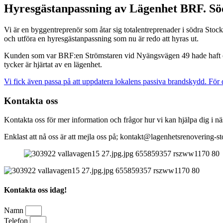
Hyresgästanpassning av Lägenhet BRF. Söd
Vi är en byggentreprenör som åtar sig totalentreprenader i södra Stock
och utföra en hyresgästanpassning som nu är redo att hyras ut.
Kunden som var BRF:en Strömstaren vid Nyängsvägen 49 hade haft en äld
tycker är hjärtat av en lägenhet.
Vi fick även passa på att uppdatera lokalens passiva brandskydd. För 
Kontakta oss
Kontakta oss för mer information och frågor hur vi kan hjälpa dig i n
Enklast att nå oss är att mejla oss på; kontakt@lagenhetsrenovering-s
Kontakta oss idag!
Namn
Telefon