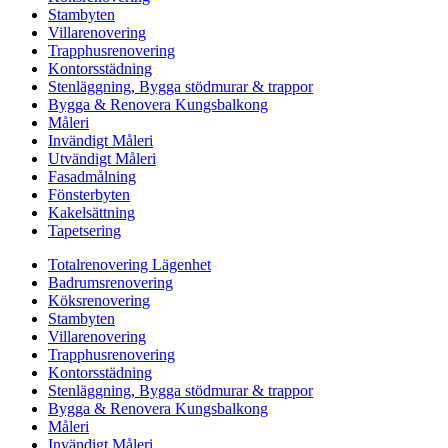
Stambyten
Villarenovering
Trapphusrenovering
Kontorsstädning
Stenläggning, Bygga stödmurar & trappor
Bygga & Renovera Kungsbalkong
Måleri
Invändigt Måleri
Utvändigt Måleri
Fasadmålning
Fönsterbyten
Kakelsättning
Tapetsering
Totalrenovering Lägenhet
Badrumsrenovering
Köksrenovering
Stambyten
Villarenovering
Trapphusrenovering
Kontorsstädning
Stenläggning, Bygga stödmurar & trappor
Bygga & Renovera Kungsbalkong
Måleri
Invändigt Måleri