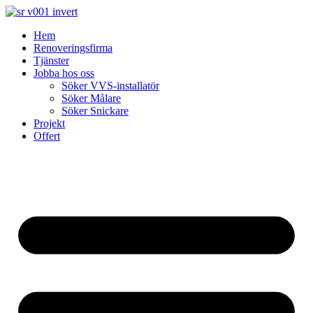
Skip
to
Hem
content
Renoveringsfirma
Tjänster
Jobba hos oss
Söker VVS-installatör
Söker Målare
Söker Snickare
Projekt
Offert