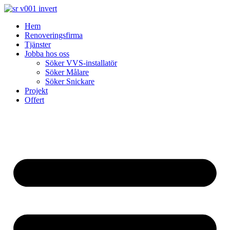
Skip
to
Hem
content
Renoveringsfirma
Tjänster
Jobba hos oss
Söker VVS-installatör
Söker Målare
Söker Snickare
Projekt
Offert