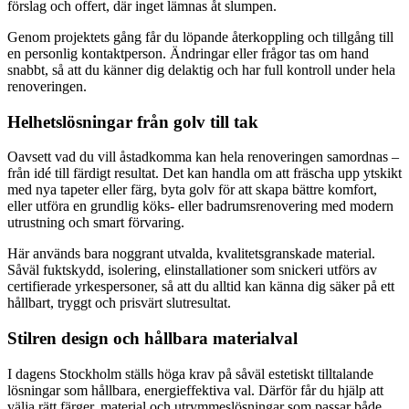
förslag och offert, där inget lämnas åt slumpen.
Genom projektets gång får du löpande återkoppling och tillgång till
en personlig kontaktperson. Ändringar eller frågor tas om hand
snabbt, så att du känner dig delaktig och har full kontroll under hela
renoveringen.
Helhetslösningar från golv till tak
Oavsett vad du vill åstadkomma kan hela renoveringen samordnas –
från idé till färdigt resultat. Det kan handla om att fräscha upp ytskikt
med nya tapeter eller färg, byta golv för att skapa bättre komfort,
eller utföra en grundlig köks- eller badrumsrenovering med modern
utrustning och smart förvaring.
Här används bara noggrant utvalda, kvalitetsgranskade material.
Såväl fuktskydd, isolering, elinstallationer som snickeri utförs av
certifierade yrkespersoner, så att du alltid kan känna dig säker på ett
hållbart, tryggt och prisvärt slutresultat.
Stilren design och hållbara materialval
I dagens Stockholm ställs höga krav på såväl estetiskt tilltalande
lösningar som hållbara, energieffektiva val. Därför får du hjälp att
välja rätt färger, material och utrymmeslösningar som passar både