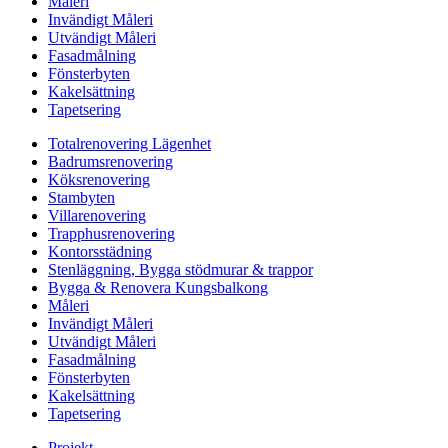
Måleri
Invändigt Måleri
Utvändigt Måleri
Fasadmålning
Fönsterbyten
Kakelsättning
Tapetsering
Totalrenovering Lägenhet
Badrumsrenovering
Köksrenovering
Stambyten
Villarenovering
Trapphusrenovering
Kontorsstädning
Stenläggning, Bygga stödmurar & trappor
Bygga & Renovera Kungsbalkong
Måleri
Invändigt Måleri
Utvändigt Måleri
Fasadmålning
Fönsterbyten
Kakelsättning
Tapetsering
Projekt