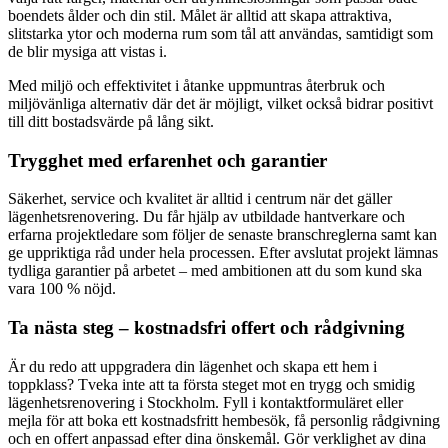
boendets ålder och din stil. Målet är alltid att skapa attraktiva,
slitstarka ytor och moderna rum som tål att användas, samtidigt som
de blir mysiga att vistas i.
Med miljö och effektivitet i åtanke uppmuntras återbruk och
miljövänliga alternativ där det är möjligt, vilket också bidrar positivt
till ditt bostadsvärde på lång sikt.
Trygghet med erfarenhet och garantier
Säkerhet, service och kvalitet är alltid i centrum när det gäller
lägenhetsrenovering. Du får hjälp av utbildade hantverkare och
erfarna projektledare som följer de senaste branschreglerna samt kan
ge uppriktiga råd under hela processen. Efter avslutat projekt lämnas
tydliga garantier på arbetet – med ambitionen att du som kund ska
vara 100 % nöjd.
Ta nästa steg – kostnadsfri offert och rådgivning
Är du redo att uppgradera din lägenhet och skapa ett hem i
toppklass? Tveka inte att ta första steget mot en trygg och smidig
lägenhetsrenovering i Stockholm. Fyll i kontaktformuläret eller
mejla för att boka ett kostnadsfritt hembesök, få personlig rådgivning
och en offert anpassad efter dina önskemål. Gör verklighet av dina