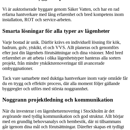
Vi är auktoriserade byggare genom Säker Vatten, och har en rad
erfarna hantverkare med lång erfarenhet och bred kompetens inom
installation, ROT och service-arbeten.
Smarta lösningar för alla typer av lägenheter
Varje bostad är unik. Därför krävs en individuell lösning för kök,
badrum, golv, ytskikt, el och VVS. Allt planeras och genomförs
efter just din lägenhets förutsättningar och dina visioner. Med bred
erfarenhet av att arbeta i olika lägenhetstyper hanteras alla sorters
projekt, från mindre ytskiktsrenoveringar till avancerade
ombyggnationer.
Tack vare samarbete med duktiga hantverkare inom varje område får
du en trygg och effektiv process, där alla moment följer gällande
byggregler och utförs med största noggrannhet.
Noggrann projektledning och kommunikation
När du investerar i en lägenhetsrenovering i Stockholm är det
avgörande med tydlig kommunikation och god struktur. Allt börjar
med en grundlig behovsanalys och hembesök, där ni tillsammans
går igenom dina mål och förutsättningar. Därefter skapas ett tydligt