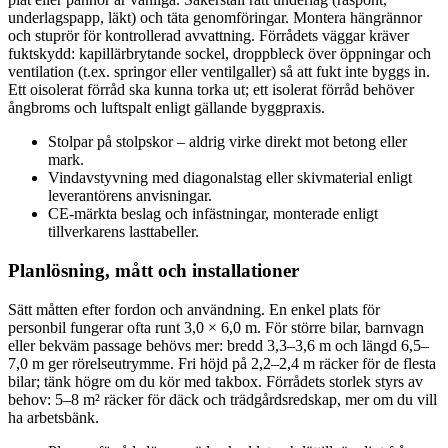
underlagspapp, läkt) och täta genomföringar. Montera hängrännor
och stuprör för kontrollerad avvattning. Förrådets väggar kräver
fuktskydd: kapillärbrytande sockel, droppbleck över öppningar och
ventilation (t.ex. springor eller ventilgaller) så att fukt inte byggs in.
Ett oisolerat förråd ska kunna torka ut; ett isolerat förråd behöver
ångbroms och luftspalt enligt gällande byggpraxis.
Stolpar på stolpskor – aldrig virke direkt mot betong eller
mark.
Vindavstyvning med diagonalstag eller skivmaterial enligt
leverantörens anvisningar.
CE-märkta beslag och infästningar, monterade enligt
tillverkarens lasttabeller.
Planlösning, mått och installationer
Sätt måtten efter fordon och användning. En enkel plats för
personbil fungerar ofta runt 3,0 × 6,0 m. För större bilar, barnvagn
eller bekväm passage behövs mer: bredd 3,3–3,6 m och längd 6,5–
7,0 m ger rörelseutrymme. Fri höjd på 2,2–2,4 m räcker för de flesta
bilar; tänk högre om du kör med takbox. Förrådets storlek styrs av
behov: 5–8 m² räcker för däck och trädgårdsredskap, mer om du vill
ha arbetsbänk.