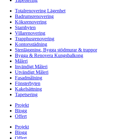
Tapetsering
Totalrenovering Lägenhet
Badrumsrenovering
Köksrenovering
Stambyten
Villarenovering
Trapphusrenovering
Kontorsstädning
Stenläggning, Bygga stödmurar & trappor
Bygga & Renovera Kungsbalkong
Måleri
Invändigt Måleri
Utvändigt Måleri
Fasadmålning
Fönsterbyten
Kakelsättning
Tapetsering
Projekt
Blogg
Offert
Projekt
Blogg
Offert