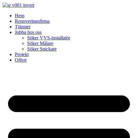
Skip
to
Hem
content
Renoveringsfirma
Tjänster
Jobba hos oss
Söker VVS-installatör
Söker Målare
Söker Snickare
Projekt
Offert