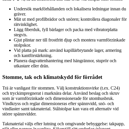
Undersök markförhållanden och lokalisera ledningar innan du
gräver.
Mät ut med profilbrädor och snören; kontrollera diagonaler för
rätvinklighet.
Lägg fiberduk, fyll bärlager och packa med vibratorplatta
stegvis.
Gjut plintar ner till frostfritt djup och montera varmförzinkade
stolpskor.
Vid platta på mark: använd kapillärbrytande lager, armering
och kantförstärkning.
Planera dagvattenhantering med hängrännor, stuprör och
utkastare eller drän.
Stomme, tak och klimatskydd för förrådet
Trä är vanligast för stommen. Välj konstruktionsvirke (t.ex. C24)
och tryckimpregnerat i marknära delar. Använd beslag och skruv
som är varmförzinkade och dimensionerade för utomhusbruk.
Vindkryss och reglar dimensioneras efter spännvidd, snö- och
vindlaster samt takmaterial. Stålstolpar kan vara ett alternativ vid
större spännvidder.
Takmaterial väljs efter lutning och omgivande bebyggelse: takpapp,
plåt eller pannor är vanliga. Säkerställ rätt underlag (råspont,