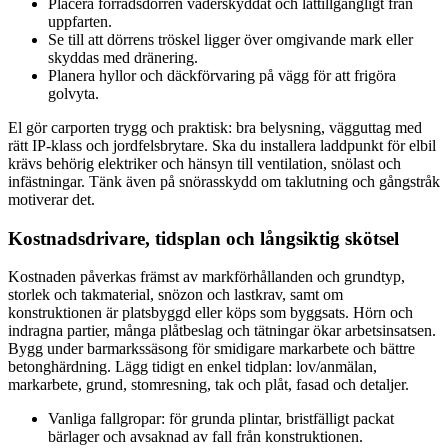
Placera förrådsdörren väderskyddat och lättillgängligt från
uppfarten.
Se till att dörrens tröskel ligger över omgivande mark eller
skyddas med dränering.
Planera hyllor och däckförvaring på vägg för att frigöra
golvyta.
El gör carporten trygg och praktisk: bra belysning, vägguttag med
rätt IP-klass och jordfelsbrytare. Ska du installera laddpunkt för elbil
krävs behörig elektriker och hänsyn till ventilation, snölast och
infästningar. Tänk även på snörasskydd om taklutning och gångstråk
motiverar det.
Kostnadsdrivare, tidsplan och långsiktig skötsel
Kostnaden påverkas främst av markförhållanden och grundtyp,
storlek och takmaterial, snözon och lastkrav, samt om
konstruktionen är platsbyggd eller köps som byggsats. Hörn och
indragna partier, många plåtbeslag och tätningar ökar arbetsinsatsen.
Bygg under barmarkssäsong för smidigare markarbete och bättre
betonghärdning. Lägg tidigt en enkel tidplan: lov/anmälan,
markarbete, grund, stomresning, tak och plåt, fasad och detaljer.
Vanliga fallgropar: för grunda plintar, bristfälligt packat
bärlager och avsaknad av fall från konstruktionen.