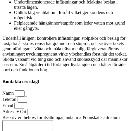
Under­dimensionerade infästningar och felaktiga beslag i
utsatta lägen.
Otillräcklig ventilation i förråd vilket ger kondens och
mögelrisk.
Felplacerade hängrännor/stuprör som leder vatten mot grund
eller gångyta.
Underhåll årligen: kontrollera infästningar, stolpskor och beslag för
rost, dra åt skruv, rensa hängrännor och stuprör, och se över takets
genomföringar. Tvätta och måla träytor enligt färgleverantörens
anvisningar; tryckimpregnerat virke ytbehandlas först när det torkat.
Skotta varsamt vid tung snö och använd snörasskydd där människor
passerar. Små åtgärder i tid förlänger livslängden och håller förrådet
torrt och funktionen hög.
Kontakta oss idag!
Namn
Telefon
Email
Adress + Ort
Beskriv ert behov, förutsättningar, antal m2 & önskat startdatum