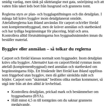
smidig vardag, men tänk på sikttrianglar mot gata, snöröjning och att
vatten från taket leds bort från husgrund och grannens tomt.
Reglerna styrs av plan- och bygglagstiftningen och din detaljplan. I
många fall krävs bygglov inom detaljplanerat område.
Attefallsreglerna kan ibland användas för carport och/eller förråd
som komplementbyggnad, men de kräver anmälan och startbesked
och har tydliga begränsningar för placering, höjd och area.
Kontrollera alltid förutsättningarna hos byggnadsnämnden innan du
beställer material.
Bygglov eller anmälan – så tolkar du reglerna
Carport och förråd klassas normalt som byggnader. Inom detaljplan
krävs ofta bygglov. Alternativt kan en carport/förråd rymmas inom
attefall (komplementbyggnad) med anmälan och startbesked om
begränsningarna följs. Ett fristående litet förråd kan ibland uppföras
som friggebod utan bygglov, men då gäller särskilda mått och
höjder. Carport som ”skärmtak” bedöms olika mellan kommuner, så
utgå inte från att den alltid är lovbefriad.
Kontrollera detaljplan, prickad mark och bestämmelser om
byggnadsarea (BYA).
Håll minst 4,5 m till tomtgräns om du saknar grannens
medgivande.