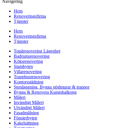
Navigering
Hem
Renoveringsfirma
Tjänster
Hem
Renoveringsfirma
Tjänster
Totalrenovering Lägenhet
Badrumsrenovering
Köksrenovering
Stambyten
Villarenovering
Trapphusrenovering
Kontorsstädning
Stenläggning, Bygga stödmurar & trappor
Bygga & Renovera Kungsbalkong
Måleri
Invändigt Måleri
Utvändigt Måleri
Fasadmålning
Fönsterbyten
Kakelsättning