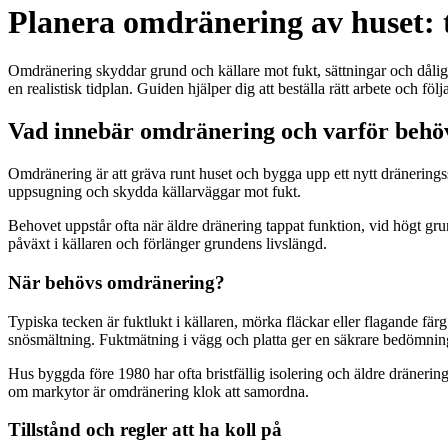
Planera omdränering av huset: t
Omdränering skyddar grund och källare mot fukt, sättningar och dåli
en realistisk tidplan. Guiden hjälper dig att beställa rätt arbete och följ
Vad innebär omdränering och varför behö
Omdränering är att gräva runt huset och bygga upp ett nytt dränerings
uppsugning och skydda källarväggar mot fukt.
Behovet uppstår ofta när äldre dränering tappat funktion, vid högt grun
påväxt i källaren och förlänger grundens livslängd.
När behövs omdränering?
Typiska tecken är fuktlukt i källaren, mörka fläckar eller flagande färg
snösmältning. Fuktmätning i vägg och platta ger en säkrare bedömnin
Hus byggda före 1980 har ofta bristfällig isolering och äldre dräneri
om markytor är omdränering klok att samordna.
Tillstånd och regler att ha koll på