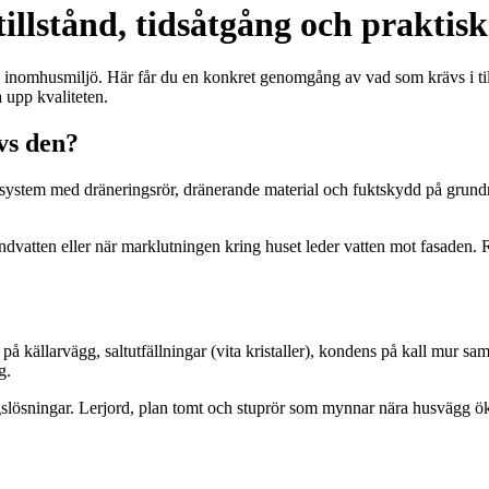
illstånd, tidsåtgång och praktisk
g inomhusmiljö. Här får du en konkret genomgång av vad som krävs i ti
a upp kvaliteten.
vs den?
system med dräneringsrör, dränerande material och fuktskydd på grundmur
dvatten eller när marklutningen kring huset leder vatten mot fasaden. Rät
 på källarvägg, saltutfällningar (vita kristaller), kondens på kall mur s
g.
ngslösningar. Lerjord, plan tomt och stuprör som mynnar nära husvägg ök