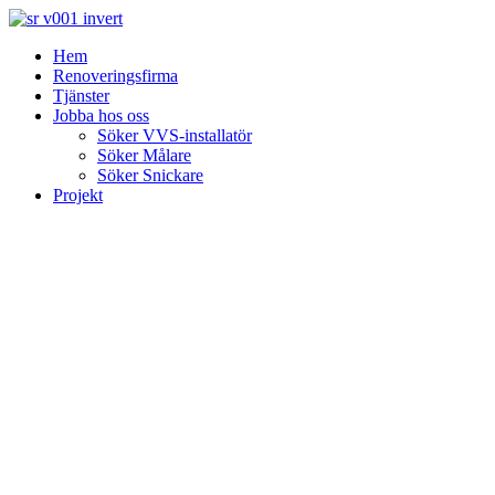
Skip
to
Hem
content
Renoveringsfirma
Tjänster
Jobba hos oss
Söker VVS-installatör
Söker Målare
Söker Snickare
Projekt