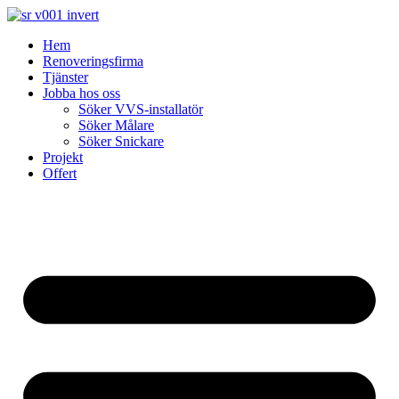
Skip
to
Hem
content
Renoveringsfirma
Tjänster
Jobba hos oss
Söker VVS-installatör
Söker Målare
Söker Snickare
Projekt
Offert