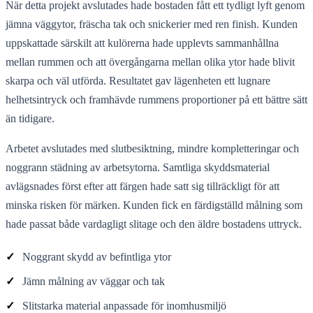
När detta projekt avslutades hade bostaden fått ett tydligt lyft genom
jämna väggytor, fräscha tak och snickerier med ren finish. Kunden
uppskattade särskilt att kulörerna hade upplevts sammanhållna
mellan rummen och att övergångarna mellan olika ytor hade blivit
skarpa och väl utförda. Resultatet gav lägenheten ett lugnare
helhetsintryck och framhävde rummens proportioner på ett bättre sätt
än tidigare.
Arbetet avslutades med slutbesiktning, mindre kompletteringar och
noggrann städning av arbetsytorna. Samtliga skyddsmaterial
avlägsnades först efter att färgen hade satt sig tillräckligt för att
minska risken för märken. Kunden fick en färdigställd målning som
hade passat både vardagligt slitage och den äldre bostadens uttryck.
✓
Noggrant skydd av befintliga ytor
✓
Jämn målning av väggar och tak
✓
Slitstarka material anpassade för inomhusmiljö