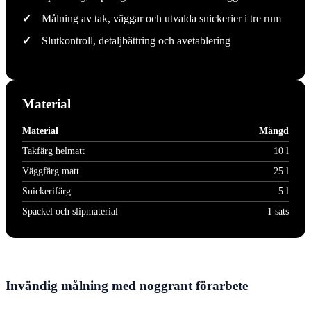
✓
Målning av tak, väggar och utvalda snickerier i tre rum
✓
Slutkontroll, detaljbättring och avetablering
Material
Material
Mängd
Takfärg helmatt
10 l
Väggfärg matt
25 l
Snickerifärg
5 l
Spackel och slipmaterial
1 sats
Invändig målning med noggrant förarbete