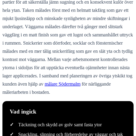
partier för att säkerställa jämn sugning och en konsekvent kulör över
hela ytan. Taken målades först med en helmatt takfärg som gav ett
mjukt ljusinsläpp och minskade synligheten av mindre skiftningar i
underlaget. Väggarna målades därefter två gånger med slitstark
väggfärg i en matt finish som gav ett lugnt och sammanhållet uttryck
i rummen. Snickerier som dörrfoder, socklar och fönsternischer
målades med en mer tålig snickerifärg som gav en slät yta och tydlig
kontrast mot väggarna. Mellan varje arbetsmoment kontrollerades
ytorna i sidoljus för att upptäcka eventuella ojämnheter innan nästa
lager applicerades. I samband med planeringen av övriga ytskikt tog
kunden även hjälp av
målare Södermalm
för närliggande
måleriarbeten i bostaden.
Vad ingick
✓
Täckning och skydd av golv samt fasta ytor
✓
Spackling, slipning och förberedelse av väggar och tak