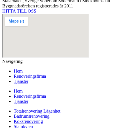
Mälardalen, Sverige Söder om Södermalm i Stockholms län
Byggnadsrörelsen registrerades år 2011
HITTA TILL OSS
Navigering
Hem
Renoveringsfirma
Tjänster
Hem
Renoveringsfirma
Tjänster
Totalrenovering Lägenhet
Badrumsrenovering
Köksrenovering
Stambyten