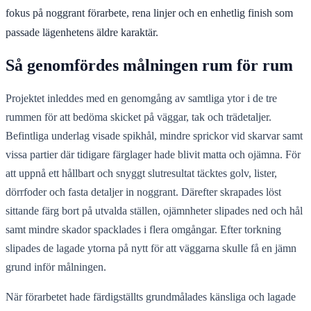
fokus på noggrant förarbete, rena linjer och en enhetlig finish som
passade lägenhetens äldre karaktär.
Så genomfördes målningen rum för rum
Projektet inleddes med en genomgång av samtliga ytor i de tre
rummen för att bedöma skicket på väggar, tak och trädetaljer.
Befintliga underlag visade spikhål, mindre sprickor vid skarvar samt
vissa partier där tidigare färglager hade blivit matta och ojämna. För
att uppnå ett hållbart och snyggt slutresultat täcktes golv, lister,
dörrfoder och fasta detaljer in noggrant. Därefter skrapades löst
sittande färg bort på utvalda ställen, ojämnheter slipades ned och hål
samt mindre skador spacklades i flera omgångar. Efter torkning
slipades de lagade ytorna på nytt för att väggarna skulle få en jämn
grund inför målningen.
När förarbetet hade färdigställts grundmålades känsliga och lagade