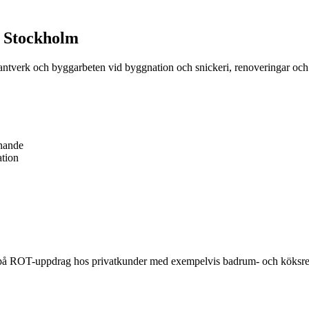
i Stockholm
antverk och byggarbeten vid byggnation och snickeri, renoveringar och 
knande
tion
på ROT-uppdrag hos privatkunder med exempelvis badrum- och köksreno